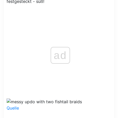
festgesteckt - süß!
ad
Quelle