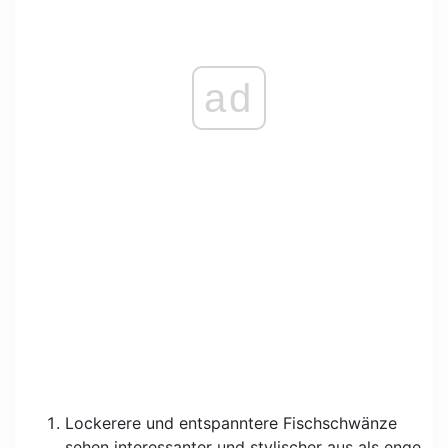
ad
Lockerere und entspanntere Fischschwänze
sehen interessanter und stylischer aus als enge