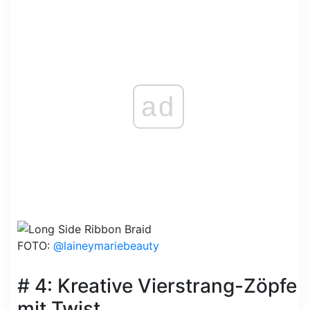
ad
FOTO:
@laineymariebeauty
# 4: Kreative Vierstrang-Zöpfe
mit Twist