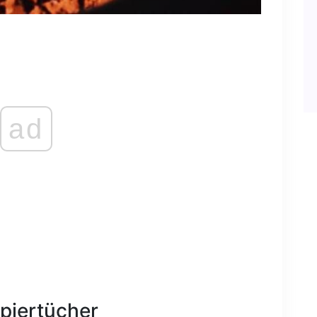
ad
apiertücher