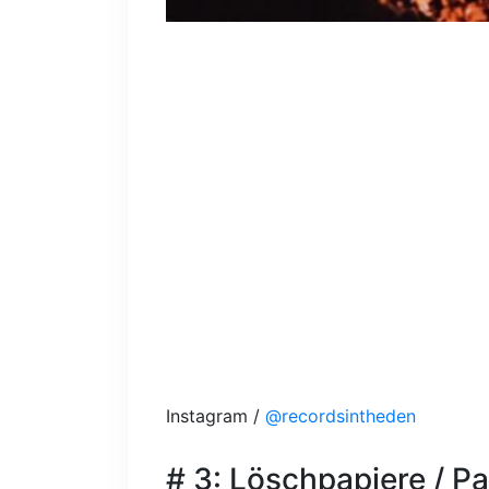
Instagram /
@recordsintheden
# 3: Löschpapiere / P