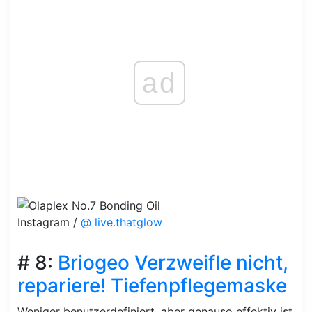
ad
Instagram /
@ live.thatglow
# 8:
Briogeo Verzweifle nicht,
repariere! Tiefenpflegemaske
Weniger benutzerdefiniert, aber genauso effektiv ist